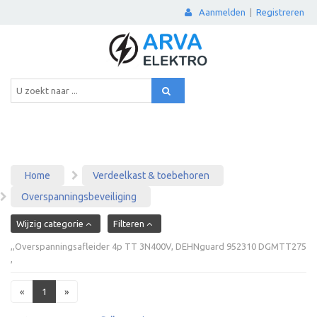
Aanmelden
|
Registreren
Home
Verdeelkast & toebehoren
Overspanningsbeveiliging
Wijzig categorie
Filteren
,,Overspanningsafleider 4p TT 3N400V, DEHNguard 952310 DGMTT275
,
«
1
»