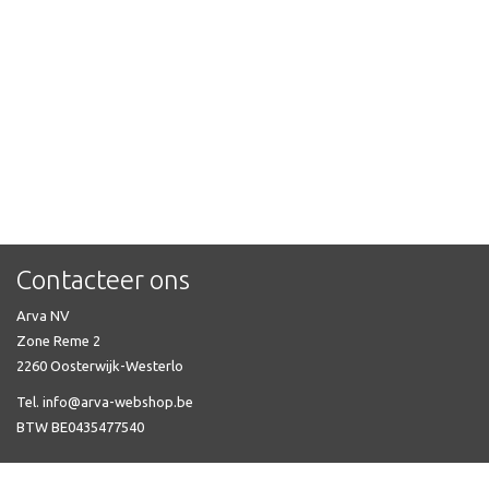
Contacteer ons
Arva NV
Zone Reme 2
2260 Oosterwijk-Westerlo
Tel. info@arva-webshop.be
BTW BE0435477540
Veel gestelde vragen