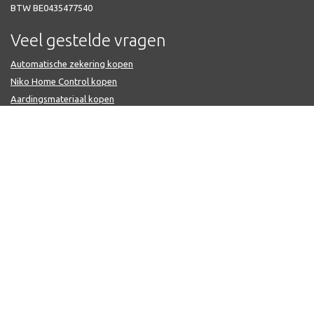
BTW BE0435477540
Veel gestelde vragen
Automatische zekering kopen
Niko Home Control kopen
Aardingsmateriaal kopen
Preflex voorbedrade buis kopen
Verdeelkasten kopen
Kabelgoten kopen
Voorbedrade buis met VOB-kabel
Niko schakelmateriaal kopen
Hoe bestellen
Producten en prijzen
Verzending en afhalen
Retourneren
Algemene verkoopsvoorwaarden
Afhalen van artikelen