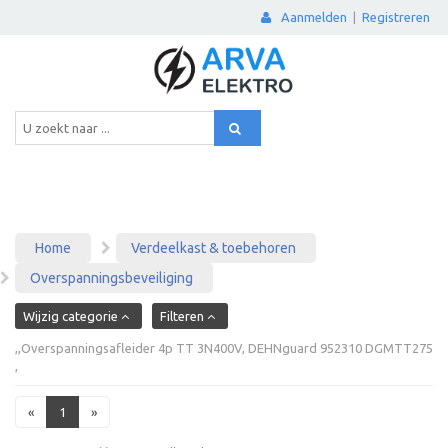
Aanmelden
|
Registreren
Home
Verdeelkast & toebehoren
Overspanningsbeveiliging
Wijzig categorie
Filteren
,,Overspanningsafleider 4p TT 3N400V, DEHNguard 952310 DGMTT275
,
«
1
»