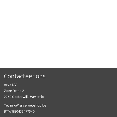
Contacteer ons
Arva NV
Zone Reme 2
2260 Oosterwijk-Westerlo
Tel. info@arva-webshop.be
BTW BE0435477540