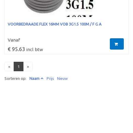
VOORBEDRAADE FLEX 16MM VOB 3G1.5 100M / F G A
Vanaf
€ 95.63
incl btw
«
1
»
Sorteren op:
Naam
Prijs
Nieuw