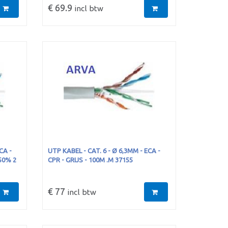
€ 69.9
incl btw
CA -
UTP KABEL - CAT. 6 - Ø 6,3MM - ECA -
50% 2
CPR - GRIJS - 100M .M 37155
€ 77
incl btw