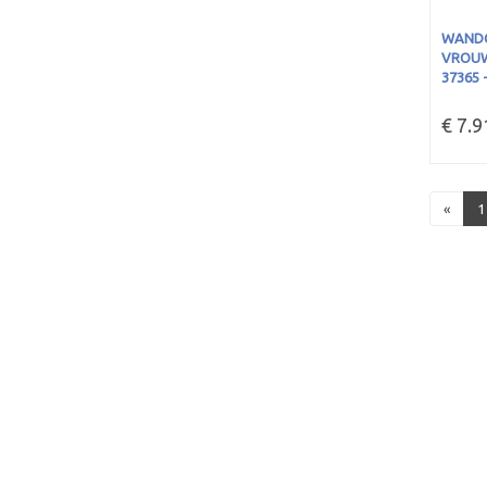
WANDC
VROUWE
37365 
€ 7.9
«
1