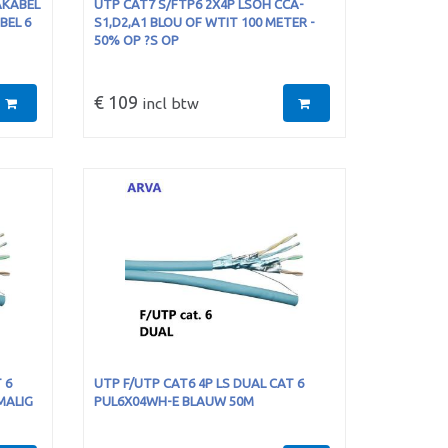
AKABEL
UTP CAT7 S/FTP6 2X4P LSOH CCA-
BEL 6
S1,D2,A1 BLOU OF WTIT 100 METER -
50% OP ?S OP
€ 109
incl btw
 6
UTP F/UTP CAT6 4P LS DUAL CAT 6
MALIG
PUL6X04WH-E BLAUW 50M