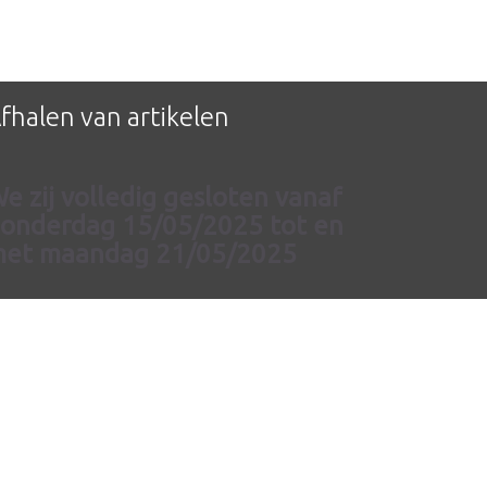
fhalen van artikelen
e zij volledig gesloten vanaf
onderdag 15/05/2025 tot en
et maandag 21/05/2025
m U zo efficiënt mogelijk van
ienst te kunnen zijn, is afhalen
iet meer mogelijk.
 kan online bestellen en laten
everen aan huis of kiezen voor