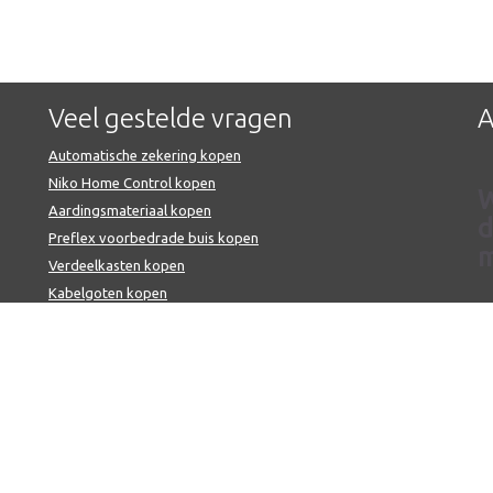
Veel gestelde vragen
A
Automatische zekering kopen
Niko Home Control kopen
W
Aardingsmateriaal kopen
d
Preflex voorbedrade buis kopen
m
Verdeelkasten kopen
Kabelgoten kopen
Voorbedrade buis met VOB-kabel
O
Niko schakelmateriaal kopen
d
Hoe bestellen
n
Producten en prijzen
Verzending en afhalen
U
Retourneren
l
Algemene verkoopsvoorwaarden