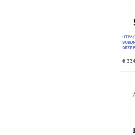
UTP6 
BOBIJN
DEZE P
€ 334