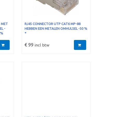
R MET
RJ45 CONNECTOR UTP CAT6 MP-88
L -
HEBBEN EEN METALEN OMHULSEL -50 %
 %
*
€ 99
incl btw