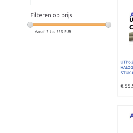
Filteren op prijs
Vanaf
7
tot
335
EUR
UTP6 2
HALOGE
STUK 
€ 55.