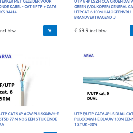
STEKKER MET GELEIDER VOOR
UTP 6 4P LSZH CCA GROEN DAT
NDE KABEL - CAT.6 FTP + CAT6
GREEN (VOL KOPER) GENERAL CA
KS 34414
UTPCAT 6 100M HALOGEENVRIJ
BRANDVERTRAGEND .J
€ 69.9
ncl btw
incl btw
/UTP CAT6 4P AGW PUL6X04WH-E
UTP F/UTP CAT6 4P LS DUAL CAT
6T5D 77 M NOG EEN STUK EINDE
PUL6X04WH-E BLAUW 108M EEN
AA
1 STUK -30%