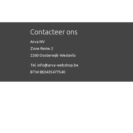
Contacteer ons
Arva NV
Zone Reme 2
2260 Oosterwijk-Westerlo
Tel. info@arva-webshop.be
BTW BE0435477540