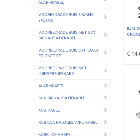
ALARMKABEL
VOORBEDRADE BUIS EIB/KNX
2X2X0.8
RJ45 
VOORBEDRADE BUIS MET SVV
6 ROOD
SIGNALISATIEKABEL
VOORBEDRADE BUIS UTP COAX
€ 14.
TELENET PE
VOORBEDRADE BUIS MET
LUIDSPREKERKABEL
ALARMKABEL
SVV SIGNALISATIEKABEL
XVB-KABEL
XGB CCA HALOGEENVRIJ KABEL
KABEL OP HASPEL