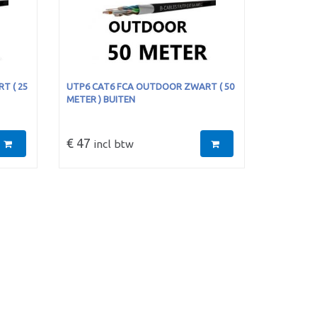
T ( 25
UTP6 CAT6 FCA OUTDOOR ZWART ( 50
METER ) BUITEN
€ 47
incl btw