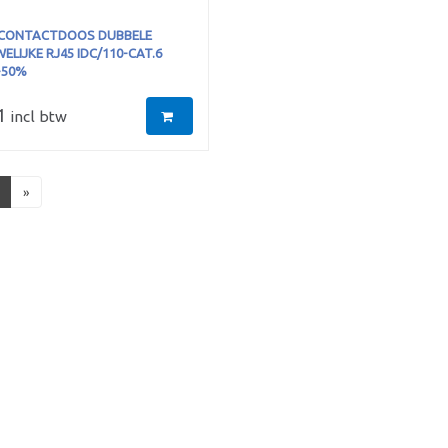
ONTACTDOOS DUBBELE
LIJKE RJ45 IDC/110-CAT.6
-50%
1
incl btw
»