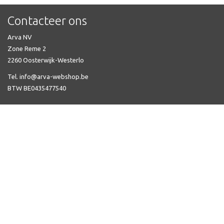
Contacteer ons
Arva NV
Zone Reme 2
2260 Oosterwijk-Westerlo
Tel. info@arva-webshop.be
BTW BE0435477540
Veel gestelde vragen
Automatische zekering kopen
Niko Home Control kopen
Aardingsmateriaal kopen
Preflex voorbedrade buis kopen
Verdeelkasten kopen
Kabelgoten kopen
Voorbedrade buis met VOB-kabel
Niko schakelmateriaal kopen