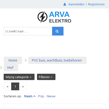
Aanmelden
|
Registreren
Home
PVC buis, wachtbuis, toebehoren
Mof
Wijzig categorie
Filteren
«
1
»
Sorteren op:
Naam
Prijs
Nieuw