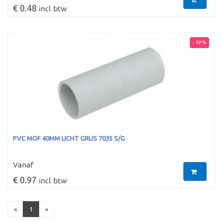
€ 0.48
incl btw
- 19 %
PVC MOF 40MM LICHT GRIJS 7035 S/G
Vanaf
€ 0.97
incl btw
«
1
»