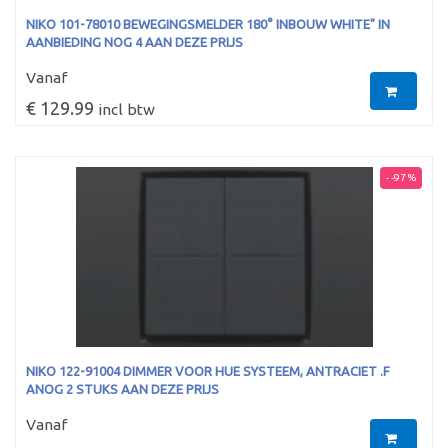
NIKO 101-78010 BEWEGINGSMELDER 180° INBOUW WHITE" IN
AANBIEDING NOG 4 AAN DEZE PRIJS
Vanaf
€ 129.99
incl btw
- -97 %
NIKO 122-91004 DIMMER VOOR HUE SYSTEEM, ANTRACIET .F
ANOG 2 STUKS AAN DEZE PRIJS
Vanaf