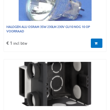
HALOGEN ALU OSRAM 35W 230LM 230V GU10 NOG 10 OP
VOORRAAD
€ 1
incl btw