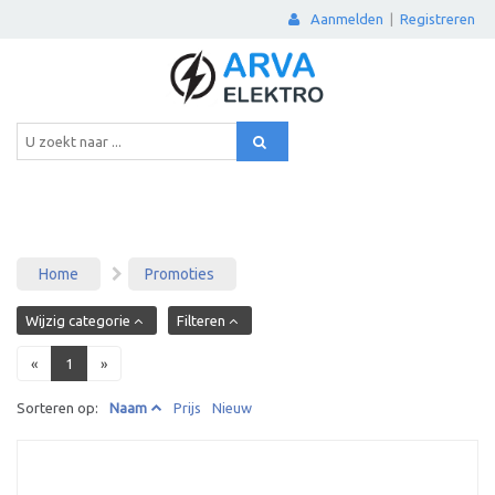
Aanmelden
|
Registreren
Home
Promoties
Wijzig categorie
Filteren
«
1
»
Sorteren op:
Naam
Prijs
Nieuw