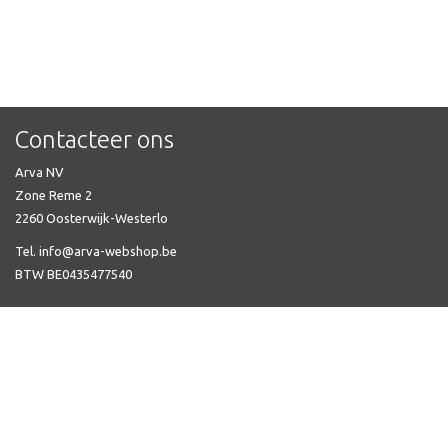
Contacteer ons
Arva NV
Zone Reme 2
2260 Oosterwijk-Westerlo
Tel. info@arva-webshop.be
BTW BE0435477540
Veel gestelde vragen
Automatische zekering kopen
Niko Home Control kopen
Aardingsmateriaal kopen
Preflex voorbedrade buis kopen