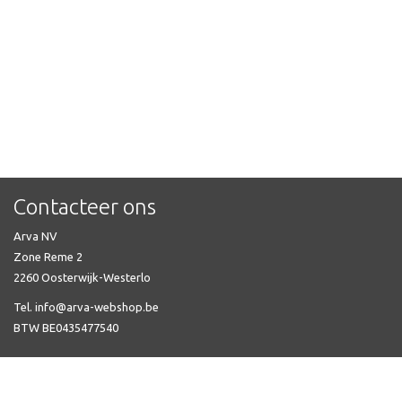
Contacteer ons
Arva NV
Zone Reme 2
2260 Oosterwijk-Westerlo
Tel. info@arva-webshop.be
BTW BE0435477540
Veel gestelde vragen
Automatische zekering kopen