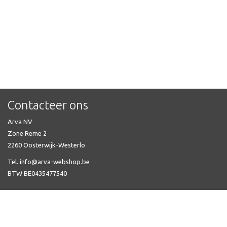
Contacteer ons
Arva NV
Zone Reme 2
2260 Oosterwijk-Westerlo
Tel. info@arva-webshop.be
BTW BE0435477540
Veel gestelde vragen
Automatische zekering kopen
Niko Home Control kopen