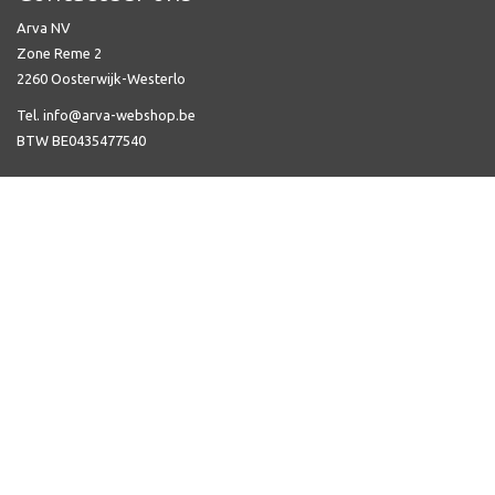
Arva NV
Zone Reme 2
2260 Oosterwijk-Westerlo
Tel. info@arva-webshop.be
BTW BE0435477540
Veel gestelde vragen
Automatische zekering kopen
Niko Home Control kopen
Aardingsmateriaal kopen
Preflex voorbedrade buis kopen
Verdeelkasten kopen
Kabelgoten kopen
Voorbedrade buis met VOB-kabel
Niko schakelmateriaal kopen
Hoe bestellen
Producten en prijzen