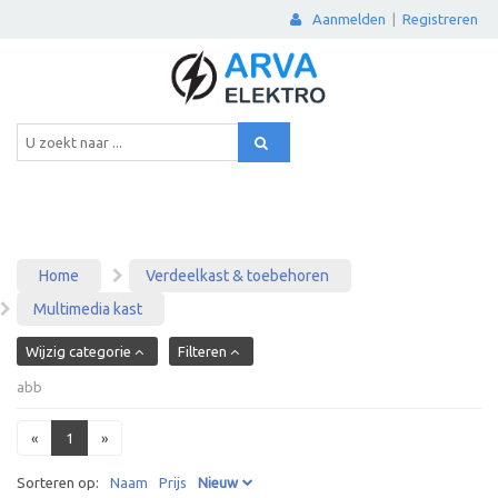
Aanmelden
|
Registreren
Home
Verdeelkast & toebehoren
Multimedia kast
Wijzig categorie
Filteren
abb
«
1
»
Sorteren op:
Naam
Prijs
Nieuw